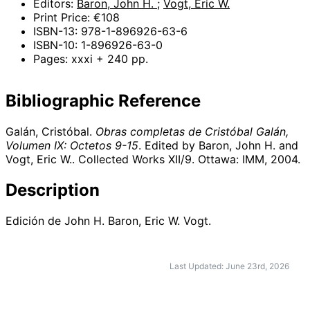
Editors:
Baron, John H.
;
Vogt, Eric W.
Print Price: €108
ISBN-13: 978-1-896926-63-6
ISBN-10: 1-896926-63-0
Pages: xxxi + 240 pp.
Bibliographic Reference
Galán, Cristóbal.
Obras completas de Cristóbal Galán,
Volumen IX: Octetos 9-15
. Edited by Baron, John H. and
Vogt, Eric W.. Collected Works XII/9. Ottawa: IMM,
2004
.
Description
Edición de John H. Baron, Eric W. Vogt.
Last Updated: June 23rd, 2026