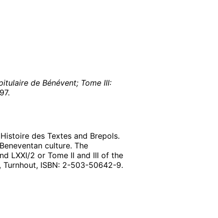
itulaire de Bénévent; Tome III:
97
.
d'Histoire des Textes and Brepols.
Beneventan culture. The
nd LXXI/2 or Tome II and III of the
, Turnhout, ISBN: 2-503-50642-9.