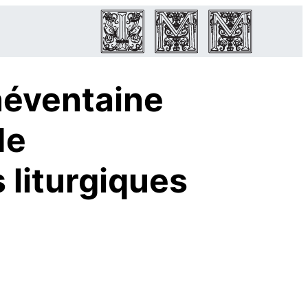
néventaine
de
 liturgiques