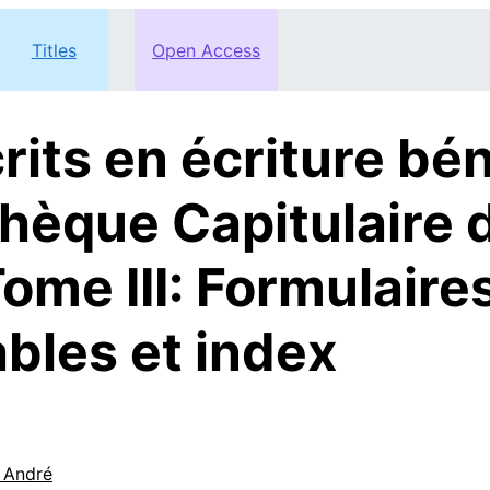
Titles
Open Access
its en écriture bé
othèque Capitulaire 
ome III: Formulaires
ables et index
, André