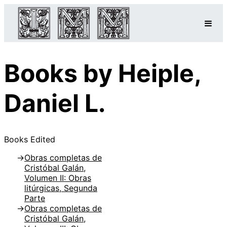
Books by Heiple,
Daniel L.
Books Edited
Obras completas de
Cristóbal Galán,
Volumen II: Obras
litúrgicas, Segunda
Parte
Obras completas de
Cristóbal Galán,